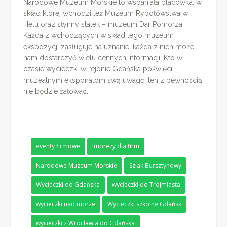
Narodowe Muzeum Morskie to wspaniała placówka, w
skład której wchodzi też Muzeum Rybołówstwa w
Helu oraz słynny statek – muzeum Dar Pomorza.
Każda z wchodzących w skład tego muzeum
ekspozycji zasługuje na uznanie, każda z nich może
nam dostarczyć wielu cennych informacji. Kto w
czasie wycieczki w rejonie Gdańska poświęci
muzealnym eksponatom swą uwagę, ten z pewnością
nie będzie żałować.
eventy firmowe
imprezy dla firm
Narodowe Muzeum Morskie
Szlak Bursztynowy
Wycieczki do Gdańska
wycieczki do Trójmiasta
wycieczki nad morze
Wycieczki szkolne Gdańsk
wycieczki z Wrocławia do Gdańska