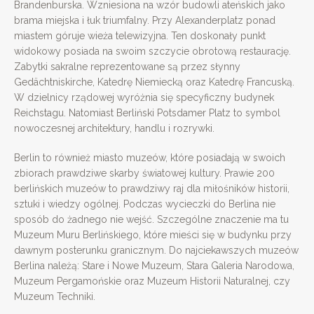
Brandenburska. Wzniesiona na wzór budowli ateńskich jako
brama miejska i łuk triumfalny. Przy Alexanderplatz ponad
miastem góruje wieża telewizyjna. Ten doskonały punkt
widokowy posiada na swoim szczycie obrotową restaurację.
Zabytki sakralne reprezentowane są przez słynny
Gedächtniskirche, Katedrę Niemiecką oraz Katedrę Francuską.
W dzielnicy rządowej wyróżnia się specyficzny budynek
Reichstagu. Natomiast Berliński Potsdamer Platz to symbol
nowoczesnej architektury, handlu i rozrywki.
Berlin to również miasto muzeów, które posiadają w swoich
zbiorach prawdziwe skarby światowej kultury. Prawie 200
berlińskich muzeów to prawdziwy raj dla miłośników historii,
sztuki i wiedzy ogólnej. Podczas wycieczki do Berlina nie
sposób do żadnego nie wejść. Szczególne znaczenie ma tu
Muzeum Muru Berlińskiego, które mieści się w budynku przy
dawnym posterunku granicznym. Do najciekawszych muzeów
Berlina należą: Stare i Nowe Muzeum, Stara Galeria Narodowa,
Muzeum Pergamońskie oraz Muzeum Historii Naturalnej, czy
Muzeum Techniki.