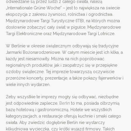
odwiedzane są przez ludzi z całego świata, należą
„Internationale Grüne Woche” – jest to największa na świecie
ekspozycja z zakresu żywności, rolnictwa i ogrodnictwa.
Międzynarodowe Targi Turystyczne (ITB), na których można
dosłownie zobaczyć cały świat w pigułce. Międzynarodowe
Targi Elektroniczne oraz Międzynarodowe Targi Lotnicze.
W Berlinie w okresie świątecznym odbywają się tradycyjne
Jarmarki Bożonarodzeniowe. W całym mieście jest ich kilka, a
każdy jest niesamowity. Można na nich popróbować
regionalnych produktów, jak i zaopatrzyć się w przepiękne
ozdoby świąteczne. Tej imprezie towarzyszą oczywiście
przeróżne koncerty, prezentacje, a także pokazy fajerwerków i
wiele innych wydarzeń.
Żeby wszystkie te imprezy mogły się odbywać, niezbędne
Berlin
jest odpowiednie zaplecze.
to ma, posiada olbrzymią
bazę hotelową i gastronomiczną. Hotele we wszystkich
kategoryzacjach, a restauracje oferują kuchnie i smaki całego
świata. Aby zwiedzić dogłębnie Berlin nie wystarczy
kilkudniowa wycieczka, czy krótki wyjazd firmowy. Takich