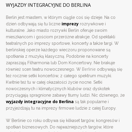
WYJAZDY INTEGRACYJNE DO BERLINA
Berlin jest miastem, w którym ciągle coś się dzieje. Na co
imprezy
dzień odbywają się tu liczne
rozrywkowe i
kulturalne. Jako miasto rozrywki Berlin oferuje swoim
mieszkańcom i gościom przeróżne atrakcje. Od spektakli
teatralnych po imprezy sportowe, koncerty a także targi. W
berlińskiej operze każdego wieczoru proponowane są
spotkania z muzyką klasyczną. Podobnie na koncerty
zapraszają Filharmonia lub Dom Koncertowy. Nie brakuje
Berlinie
również scen teatru nowoczesnego. W
odbywają się
też rocznie setki koncertów, z całego spektrum muzyki.
Kwitnie też tu w całej okazałości życie nocne. Setki
nowoczesnych i klimatycznych klubów oraz dyskotek
przyciągają spragnione zabawy tłumy ludzi. Nic dziwnego, że
wyjazdy integracyjne do Berlina
są tak popularne i
przyjeżdżają tu na imprezy firmowe ludzie z całej Europy.
W Berlinie co roku odbywa się kilkaset targów, kongresów i
spotkań biznesowych. Do najważniejszych targów, które