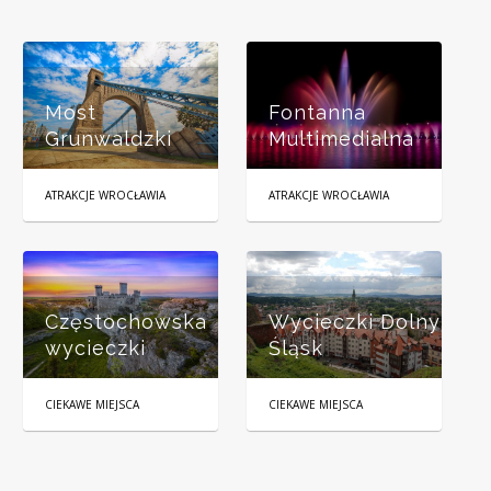
Most
Fontanna
Grunwaldzki
Multimedialna
ATRAKCJE WROCŁAWIA
ATRAKCJE WROCŁAWIA
Jura Krakowsko-
Częstochowska
Wycieczki Dolny
wycieczki
Śląsk
CIEKAWE MIEJSCA
CIEKAWE MIEJSCA