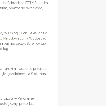
nia, Schronisko PTTK Strzecha
ntrum, powrót do Wrocławia,
aty w Leśnej Hucie Szkła, gdzie
rku Narodowego
na Wodospad
ikiem na szczyt Szrenicy lub
ocleg
śniańskim; następnie przejazd
ejką gondolową na Stok Izerski,
ub wizyta w Panoramie
oologiczny, przez lata