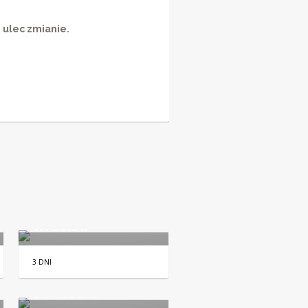
ulec zmianie.
Wrocław
3 DNI
Wrocław i Tajemnice
Gór Sowich