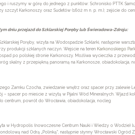
go i ruszymy w górę do jednego z punktów: Schronisko PTTK Samot
zy szczyt Karkonoszy oraz Sudetów (1602 m n. p. m.); zejście do ce
ym dniu przejazd do Szklarskiej Poręby lub Świeradowa-Zdroju:
Szklarskiej Poręby, wizyta na Wodospadzie Szklarki, następnie warszt
zy produkcji szklanych naczyń. Wejście na teren
Karkonoskiego Pa
pad po polskiej stronie Karkonoszy. Możliwa wycieczka z przewodn
róg skalny z przepiękną panoramą na Karkonosze, obiadokolacja, n
iczego Zamku Czocha, zwiedzanie wnętrz oraz spacer przy zalewie Le
– spacer po mieście z wizytą w Pijalni Wód Mineralnych. Wjazd kol
do centrum, powrót do Wrocławia, obiadokolacja, nocleg
zyta w Hydropolis (nowoczesne Centrum Nauki i Wiedzy o Wodzie) l
 gondolową nad Odrą „Polinką”, następnie słynny Wrocławski Ogród Z