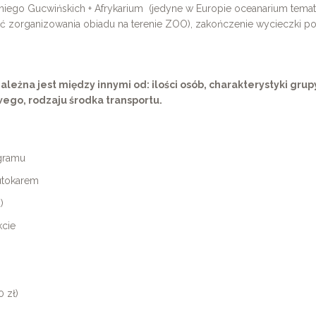
niego Gucwińskich + Afrykarium (jedyne w Europie oceanarium tem
wość zorganizowania obiadu na terenie ZOO), zakończenie wycieczki 
eżna jest między innymi od: ilości osób, charakterystyki grupy,
ego, rodzaju środka transportu.
ogramu
utokarem
)
cie
 zł)