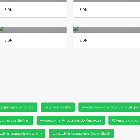
3 DNI
3 DNI
Wrocław i Zamek
Książ
Wrocław i Drezno
2 DNI
2 DNI
tegracyjne Wrocław
Szlarska Poręba
wycieczka do wrocławia biuro po
wycieczki dla firm
wycieczki z Wrocławia do Karpacza
Wyjazdy do Świ
zdy integracyjne dla firm
wyjazdy integracyjne Dolny Śląsk