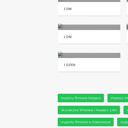
3 DNI
Wrocław
2 DNI
Wielka Wyspa i Zoo
1 DZIEŃ
imprezy firmowe Karpacz
imprezy in
Wycieczka Wrocław i Karpacz 3 dni
wyjazdy firmowe w Krakonosze
wyja