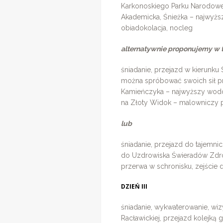
Karkonoskiego Parku Narodowe
Akademicka, Śnieżka – najwyżs
obiadokolacja, nocleg
alternatywnie proponujemy w t
śniadanie, przejazd w kierunku 
można spróbować swoich sił pr
Kamieńczyka – najwyższy wodos
na Złoty Widok – malowniczy p
lub
śniadanie, przejazd do tajemn
do Uzdrowiska Świeradów Zdrój 
przerwa w schronisku, zejście 
DZIEŃ III
śniadanie, wykwaterowanie, wi
Racławickiej, przejazd kolejką