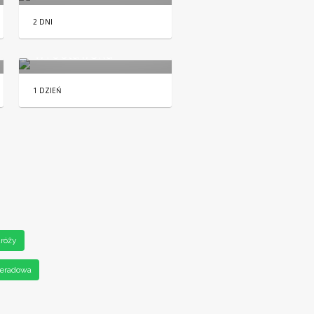
2 DNI
Starówka
Wrocławska
1 DZIEŃ
dróży
eradowa