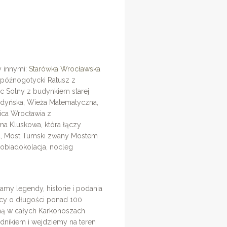
y innymi:
Starówka Wrocławska
 późnogotycki Ratusz z
c Solny z budynkiem starej
poldyńska, Wieża Matematyczna,
ica Wrocławia z
ama Kluskowa, która łączy
na, Most Tumski zwany Mostem
obiadokolacja, nocleg
my legendy, historie i podania
cy o długości ponad 100
ynną w całych Karkonoszach
dnikiem i wejdziemy na teren