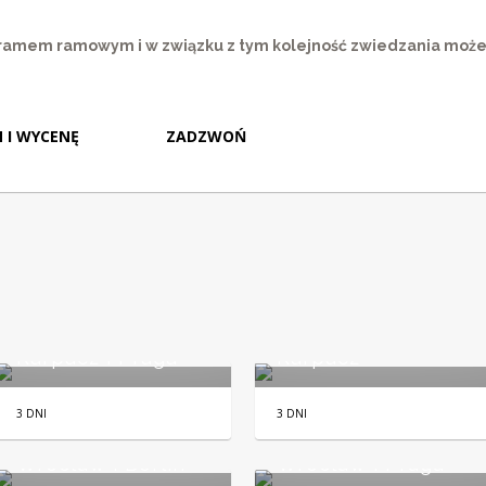
ramem ramowym i w związku z tym kolejność zwiedzania może 
 I WYCENĘ
ZADZWOŃ
Karpacz i Praga
Karpacz
3 DNI
3 DNI
Wrocław i Berlin
Wrocław i Praga