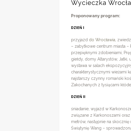
Wycieczka Wrocław
Proponowany program:
DZIEŃ I
przyjazd
do Wrocławia
, zwied
– zabytkowe centrum miasta – 
przepięknymi zdobieniami, Prę
giełdy, domy Altarystów, Jatki
wystawa w salach ekspozycyjny
charakterystycznymi wieżami kat
najstarszy czynny romański ko
Zakochanych z tysiącami kłóde
DZIEŃ II
śniadanie, wyjazd w Karkonosz
związane z Karkonoszami oraz
metrów, następnie na skocznię 
Świątynię Wang – sprowadzoną 