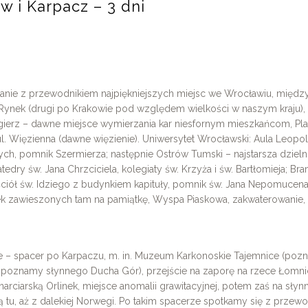
 i Karpacz – 3 dni
zanie z przewodnikiem najpiękniejszych miejsc we Wrocławiu, międz
Rynek (drugi po Krakowie pod względem wielkości w naszym kraju),
gierz – dawne miejsce wymierzania kar niesfornym mieszkańcom, Pla
, ul. Więzienna (dawne więzienie). Uniwersytet Wrocławski: Aula Leo
ch, pomnik Szermierza; następnie Ostrów Tumski – najstarsza dzieln
edry św. Jana Chrzciciela, kolegiaty św. Krzyża i św. Bartłomieja; Br
ściół św. Idziego z budynkiem kapituły, pomnik św. Jana Nepomuce
k zawieszonych tam na pamiątkę, Wyspa Piaskowa, zakwaterowanie, 
e – spacer po Karpaczu, m. in. Muzeum Karkonoskie Tajemnice (pozna
 poznamy słynnego Ducha Gór), przejście na zaporę na rzece Łomni
narciarską Orlinek, miejsce anomalii grawitacyjnej, potem zaś na sł
tu, aż z dalekiej Norwegi. Po takim spacerze spotkamy się z przewo