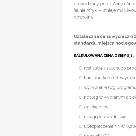
prowadzony przez Annę i Anto
faunie Afryki – istnieje możli
powrotną
Ostateczna cena wycieczki zal
standardu miejsca noclegow
KALKULOWANA CENA OBEJMUJE:
realizację ustalonego pr
transport komfortowym a
wyżywienie (wg programu
nocleg w wybranym obiek
opiekę pilota
usługi przewodnickie
ubezpieczenie NNW (5000