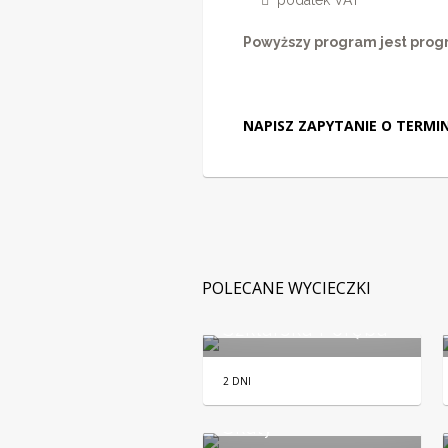
podatek VAT
Powyższy program jest prog
NAPISZ ZAPYTANIE O TERMIN
POLECANE WYCIECZKI
Szklarska Poręba
2 DNI
Wrocław i Błędne
Skały